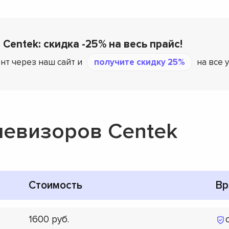
 Centek: скидка -25% на весь прайс!
нт через наш сайт и
получите скидку 25%
на все 
левизоров Centek
Стоимость
Вр
1600