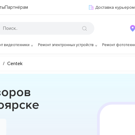
ты
Партнёрам
Доставка курьером
нт видеотехники
Ремонт электронных устройств
Ремонт фототехн
в
/
Centek
зоров
оярске