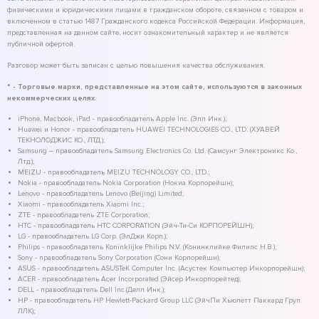
физическими и юридическими лицами в гражданском обороте, связанном с товаром и
включенном в статью 1487 Гражданского кодекса Российской Федерации. Информация,
представленная на данном сайте, носит ознакомительный характер и не является
публичной офертой.
Разговор может быть записан с целью повышения качества обслуживания.
* - Торговые марки, представленные на этом сайте, используются в законных
некоммерческих целях.
iPhone, Macbook, iPad - правообладатель Apple Inc. (Эпл Инк.);
Huawei и Honor - правообладатель HUAWEI TECHNOLOGIES CO., LTD. (ХУАВЕЙ
ТЕКНОЛОДЖИС КО., ЛТД.);
Samsung – правообладатель Samsung Electronics Co. Ltd. (Самсунг Электроникс Ко.,
Лтд.);
MEIZU - правообладатель MEIZU TECHNOLOGY CO., LTD.;
Nokia - правообладатель Nokia Corporation (Нокиа Корпорейшн);
Lenovo - правообладатель Lenovo (Beijing) Limited;
Xiaomi - правообладатель Xiaomi Inc.;
ZTE - правообладатель ZTE Corporation;
HTC - правообладатель HTC CORPORATION (Эйч-Ти-Си КОРПОРЕЙШН);
LG - правообладатель LG Corp. (ЭлДжи Корп.);
Philips - правообладатель Koninklijke Philips N.V. (Конинклийке Филипс Н.В.);
Sony - правообладатель Sony Corporation (Сони Корпорейшн);
ASUS - правообладатель ASUSTeK Computer Inc. (Асустек Компьютер Инкорпорейшн);
ACER - правообладатель Acer Incorporated (Эйсер Инкорпорейтед);
DELL - правообладатель Dell Inc.(Делл Инк.);
HP - правообладатель HP Hewlett-Packard Group LLC (ЭйчПи Хьюлетт Паккард Груп
ЛЛК);