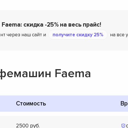
 Faema: скидка -25% на весь прайс!
нт через наш сайт и
получите скидку 25%
на все 
офемашин Faema
Стоимость
Вр
2500