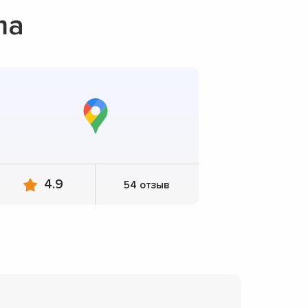
ma
4.9
54 отзыв