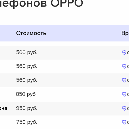
елефонов OPPO
Стоимость
Вр
500
560
560
850
950
она
750