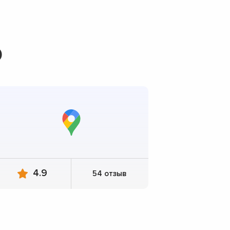
O
4.9
54 отзыв