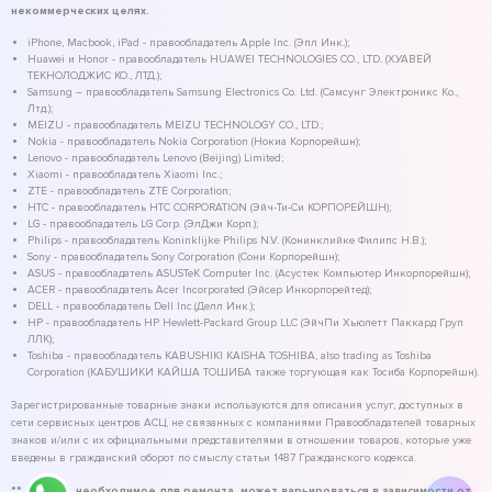
некоммерческих целях.
iPhone, Macbook, iPad - правообладатель Apple Inc. (Эпл Инк.);
Huawei и Honor - правообладатель HUAWEI TECHNOLOGIES CO., LTD. (ХУАВЕЙ
ТЕКНОЛОДЖИС КО., ЛТД.);
Samsung – правообладатель Samsung Electronics Co. Ltd. (Самсунг Электроникс Ко.,
Лтд.);
MEIZU - правообладатель MEIZU TECHNOLOGY CO., LTD.;
Nokia - правообладатель Nokia Corporation (Нокиа Корпорейшн);
Lenovo - правообладатель Lenovo (Beijing) Limited;
Xiaomi - правообладатель Xiaomi Inc.;
ZTE - правообладатель ZTE Corporation;
HTC - правообладатель HTC CORPORATION (Эйч-Ти-Си КОРПОРЕЙШН);
LG - правообладатель LG Corp. (ЭлДжи Корп.);
Philips - правообладатель Koninklijke Philips N.V. (Конинклийке Филипс Н.В.);
Sony - правообладатель Sony Corporation (Сони Корпорейшн);
ASUS - правообладатель ASUSTeK Computer Inc. (Асустек Компьютер Инкорпорейшн);
ACER - правообладатель Acer Incorporated (Эйсер Инкорпорейтед);
DELL - правообладатель Dell Inc.(Делл Инк.);
HP - правообладатель HP Hewlett-Packard Group LLC (ЭйчПи Хьюлетт Паккард Груп
ЛЛК);
Toshiba - правообладатель KABUSHIKI KAISHA TOSHIBA, also trading as Toshiba
Corporation (КАБУШИКИ КАЙША ТОШИБА также торгующая как Тосиба Корпорейшн).
Зарегистрированные товарные знаки используются для описания услуг, доступных в
сети сервисных центров АСЦ, не связанных с компаниями Правообладателей товарных
знаков и/или с их официальными представителями в отношении товаров, которые уже
введены в гражданский оборот по смыслу статьи 1487 Гражданского кодекса.
** - время, необходимое для ремонта, может варьироваться в зависимости от