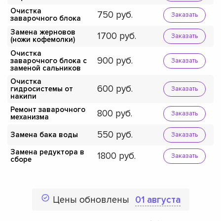
Очистка
750
Заказать
заварочного блока
Замена жерновов
1700
Заказать
(ножи кофемолки)
Очистка
900
заварочного блока с
Заказать
заменой сальников
Очистка
600
гидросистемы от
Заказать
накипи
Ремонт заварочного
800
Заказать
механизма
550
Замена бака воды
Заказать
Замена редуктора в
1800
Заказать
сборе
Цены обновлены
01 августа