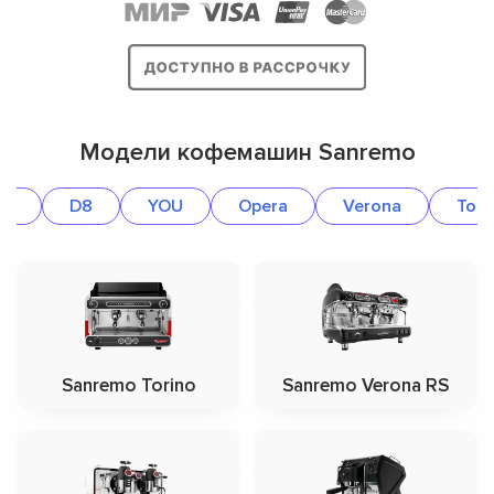
Модели кофемашин Sanremo
18
D8
YOU
Opera
Verona
Tori
Sanremo Torino
Sanremo Verona RS