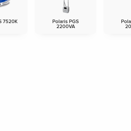
SS 7520K
Polaris PGS
Pola
2200VA
2