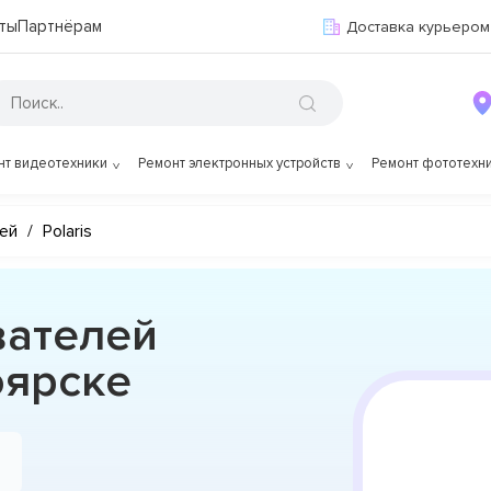
ты
Партнёрам
Доставка курьером
нт видеотехники
Ремонт электронных устройств
Ремонт фототехн
ей
/
Polaris
вателей
оярске