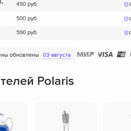
к,
450
500
590
ены обновлены
03 августа
елей Polaris