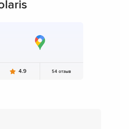
laris
4.9
54 отзыв