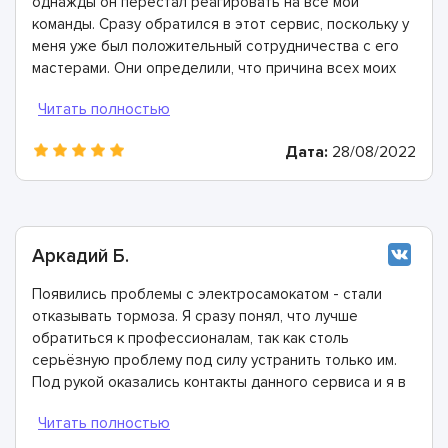
однажды он перестал реагировать на все мои
команды. Сразу обратился в этот сервис, поскольку у
меня уже был положительный сотрудничества с его
мастерами. Они определили, что причина всех моих
проблем- окисление контактов. В течение часа все
разобрали, почистили, проверили состояние всех
проводов. Ребята - настоящие профессионалы!
Дата:
28/08/2022
Аркадий Б.
Появились проблемы с электросамокатом - стали
отказывать тормоза. Я сразу понял, что лучше
обратиться к профессионалам, так как столь
серьёзную проблему под силу устранить только им.
Под рукой оказались контакты данного сервиса и я в
ближайший свободный день сюда приехал.
Сервисные инженеры диагностику и рассказали, что
причина неполадки кроется в оторвавшемся тросе.