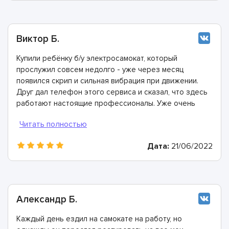
Виктор Б.
Купили ребёнку б/у электросамокат, который
прослужил совсем недолго - уже через месяц
появился скрип и сильная вибрация при движении.
Друг дал телефон этого сервиса и сказал, что здесь
работают настоящие профессионалы. Уже очень
скоро я сам в этом убедился: мастера провели
диагностику и рассказали, что необходимо заменить
подшипники, промыть некоторые детали и заполнить
Дата:
21/06/2022
смазкой. Все было выполнено всего за пару часов,
всем рекомендую ASC сервис!
Александр Б.
Каждый день ездил на самокате на работу, но