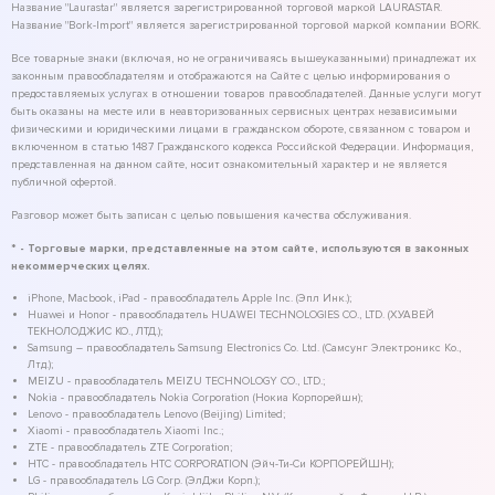
Название "Laurastar" является зарегистрированной торговой маркой LAURASTAR.
Название "Bork-Import" является зарегистрированной торговой маркой компании BORK.
Все товарные знаки (включая, но не ограничиваясь вышеуказанными) принадлежат их
законным правообладателям и отображаются на Сайте с целью информирования о
предоставляемых услугах в отношении товаров правообладателей. Данные услуги могут
быть оказаны на месте или в неавторизованных сервисных центрах независимыми
физическими и юридическими лицами в гражданском обороте, связанном с товаром и
включенном в статью 1487 Гражданского кодекса Российской Федерации. Информация,
представленная на данном сайте, носит ознакомительный характер и не является
публичной офертой.
Разговор может быть записан с целью повышения качества обслуживания.
* - Торговые марки, представленные на этом сайте, используются в законных
некоммерческих целях.
iPhone, Macbook, iPad - правообладатель Apple Inc. (Эпл Инк.);
Huawei и Honor - правообладатель HUAWEI TECHNOLOGIES CO., LTD. (ХУАВЕЙ
ТЕКНОЛОДЖИС КО., ЛТД.);
Samsung – правообладатель Samsung Electronics Co. Ltd. (Самсунг Электроникс Ко.,
Лтд.);
MEIZU - правообладатель MEIZU TECHNOLOGY CO., LTD.;
Nokia - правообладатель Nokia Corporation (Нокиа Корпорейшн);
Lenovo - правообладатель Lenovo (Beijing) Limited;
Xiaomi - правообладатель Xiaomi Inc.;
ZTE - правообладатель ZTE Corporation;
HTC - правообладатель HTC CORPORATION (Эйч-Ти-Си КОРПОРЕЙШН);
LG - правообладатель LG Corp. (ЭлДжи Корп.);